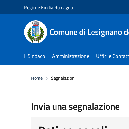
Salta al contenuto principale
Regione Emilia Romagna
Comune di Lesignano d
Il Sindaco
Amministrazione
Uffici e Contatt
Home
>
Segnalazioni
Invia una segnalazione