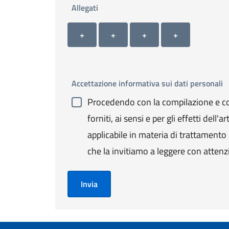
Allegati
Allegato 1
Allegato 2
Allegato 3
Allegato 4
+ Carica allegato 1
+ Carica allegato 2
+ Carica allegato 3
+ Carica allegato 4
+
+
+
+
Accettazione informativa sui dati personali
Procedendo con la compilazione e con
forniti, ai sensi e per gli effetti de
applicabile in materia di trattamento de
che la invitiamo a leggere con attenz
Invia