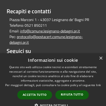
Recapiti e contatti
Piazza Marconi 1 - 43037 Lesignano de' Bagni PR
Telefono:
0521 850211
Email:
info@comune.lesignano-debagni.pr.it
Pec:
protocollo@postacert.comune.lesignano-
debagni.pr.it
Seguici su
×
Facebook
Informazioni sui cookie
Questo sito web utilizza cookie tecnici e assimilati strettamente
necessari al corretto funzionamento e alla navigazione del sito,
nonché un cookie tecnico analitico al solo fine di elaborare
informazioni statistiche, aggregate e anonime.
RSS
Copyright © 2026 • Comune di
Per maggiori dettagli, può consultare la cookie policy al seguente
link
Accessibilità
Lesignano de' Bagni • Powered
Privacy
Municipium
Accesso
by
•
RIFIUTA TUTTO
ACCETTA TUTTO
Cookie
redazione
Mappa del sito
MOSTRA DETTAGLI