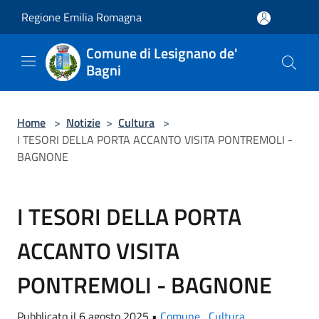
Salta al contenuto principale
Regione Emilia Romagna
Comune di Lesignano de'
Bagni
Home
>
Notizie
>
Cultura
>
I TESORI DELLA PORTA ACCANTO VISITA PONTREMOLI -
BAGNONE
I TESORI DELLA PORTA
ACCANTO VISITA
PONTREMOLI - BAGNONE
Pubblicato il 6 agosto 2025 •
Comune
,
Cultura