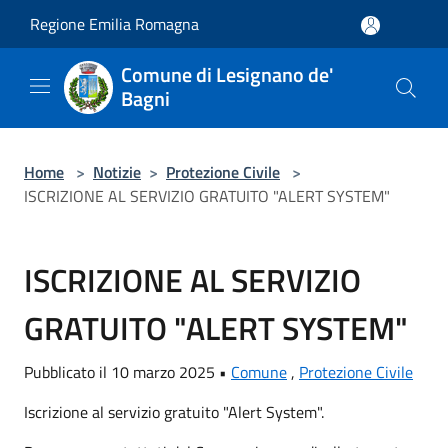
Salta al contenuto principale
Regione Emilia Romagna
Comune di Lesignano de'
Bagni
Home
>
Notizie
>
Protezione Civile
>
ISCRIZIONE AL SERVIZIO GRATUITO "ALERT SYSTEM"
ISCRIZIONE AL SERVIZIO
GRATUITO "ALERT SYSTEM"
Pubblicato il 10 marzo 2025 •
Comune
,
Protezione Civile
Iscrizione al servizio gratuito "Alert System".