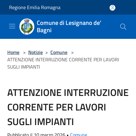
Salta al contenuto principale
Regione Emilia Romagna
Comune di Lesignano de'
Bagni
Home
>
Notizie
>
Comune
>
ATTENZIONE INTERRUZIONE CORRENTE PER LAVORI
SUGLI IMPIANTI
ATTENZIONE INTERRUZIONE
CORRENTE PER LAVORI
SUGLI IMPIANTI
Pubblicato il 10 marzo 2026 •
Comune