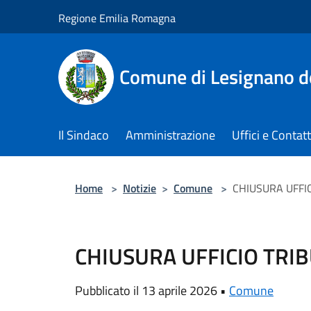
Salta al contenuto principale
Regione Emilia Romagna
Comune di Lesignano d
Il Sindaco
Amministrazione
Uffici e Contatt
Home
>
Notizie
>
Comune
>
CHIUSURA UFFIC
CHIUSURA UFFICIO TRIB
Pubblicato il 13 aprile 2026 •
Comune