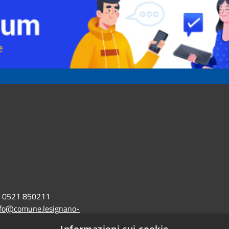
0521 850211
nfo@comune.lesignano-
r.it