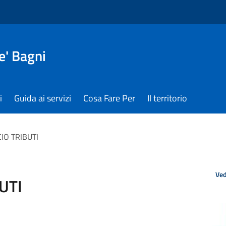
e' Bagni
i
Guida ai servizi
Cosa Fare Per
Il territorio
IO TRIBUTI
Ved
UTI