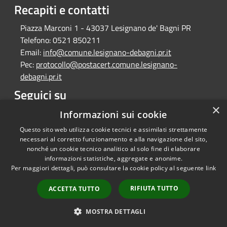
Recapiti e contatti
Piazza Marconi 1 - 43037 Lesignano de' Bagni PR
Telefono:
0521 850211
Email:
info@comune.lesignano-debagni.pr.it
Pec:
protocollo@postacert.comune.lesignano-
debagni.pr.it
Seguici su
×
Facebook
Informazioni sui cookie
Questo sito web utilizza cookie tecnici e assimilati strettamente
necessari al corretto funzionamento e alla navigazione del sito,
nonché un cookie tecnico analitico al solo fine di elaborare
informazioni statistiche, aggregate e anonime.
RSS
Copyright © 2026 • Comune di
Per maggiori dettagli, può consultare la cookie policy al seguente
link
Accessibilità
Lesignano de' Bagni • Powered
Privacy
Municipium
Accesso
by
•
RIFIUTA TUTTO
ACCETTA TUTTO
Cookie
redazione
Mappa del sito
MOSTRA DETTAGLI