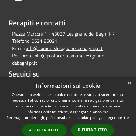
Recapiti e contatti
Piazza Marconi 1 - 43037 Lesignano de' Bagni PR
Telefono:
0521 850211
Email:
info@comune.lesignano-debagni.pr.it
Pec:
protocollo@postacert.comune.lesignano-
debagni.pr.it
Seguici su
×
Facebook
Informazioni sui cookie
Questo sito web utilizza cookie tecnici e assimilati strettamente
necessari al corretto funzionamento e alla navigazione del sito,
nonché un cookie tecnico analitico al solo fine di elaborare
informazioni statistiche, aggregate e anonime.
RSS
Copyright © 2026 • Comune di
Per maggiori dettagli, può consultare la cookie policy al seguente
link
Accessibilità
Lesignano de' Bagni • Powered
Privacy
Municipium
Accesso
by
•
RIFIUTA TUTTO
ACCETTA TUTTO
Cookie
redazione