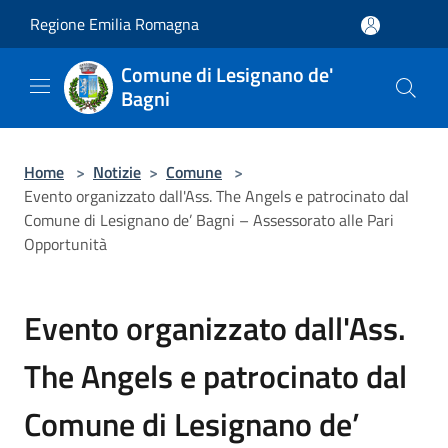
Salta al contenuto principale
Regione Emilia Romagna
Comune di Lesignano de'
Bagni
Home
>
Notizie
>
Comune
>
Evento organizzato dall'Ass. The Angels e patrocinato dal
Comune di Lesignano de’ Bagni – Assessorato alle Pari
Opportunità
Evento organizzato dall'Ass.
The Angels e patrocinato dal
Comune di Lesignano de’