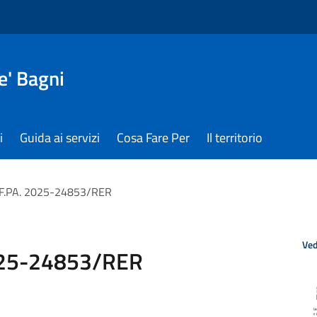
e' Bagni
i
Guida ai servizi
Cosa Fare Per
Il territorio
F.PA. 2025-24853/RER
Ved
025-24853/RER