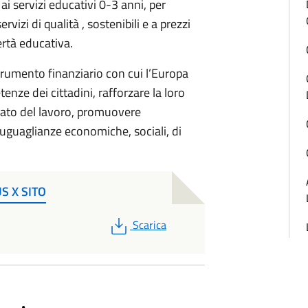
i servizi educativi 0-3 anni, per
vizi di qualità , sostenibili e a prezzi
ertà educativa.
strumento finanziario con cui l’Europa
enze dei cittadini, rafforzare la loro
cato del lavoro, promuovere
suguaglianze economiche, sociali, di
S X SITO
PDF
Scarica