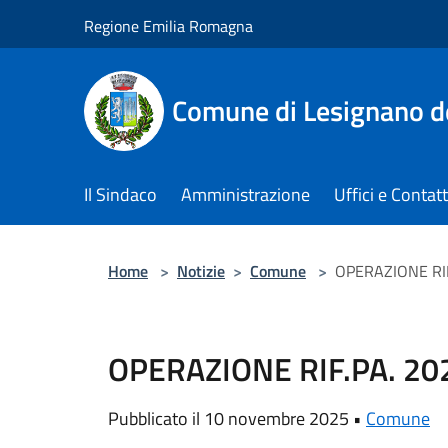
Salta al contenuto principale
Regione Emilia Romagna
Comune di Lesignano d
Il Sindaco
Amministrazione
Uffici e Contatt
Home
>
Notizie
>
Comune
>
OPERAZIONE RI
OPERAZIONE RIF.PA. 2
Pubblicato il 10 novembre 2025 •
Comune