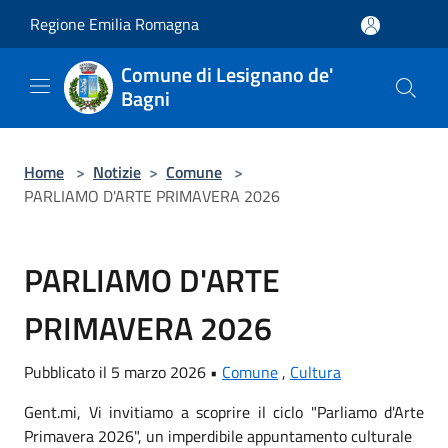
Salta al contenuto principale
Regione Emilia Romagna
Comune di Lesignano de'
Bagni
Home
>
Notizie
>
Comune
>
PARLIAMO D'ARTE PRIMAVERA 2026
PARLIAMO D'ARTE
PRIMAVERA 2026
Pubblicato il 5 marzo 2026 •
Comune
,
Cultura
Gent.mi, Vi invitiamo a scoprire il ciclo "Parliamo d'Arte
Primavera 2026", un imperdibile appuntamento culturale