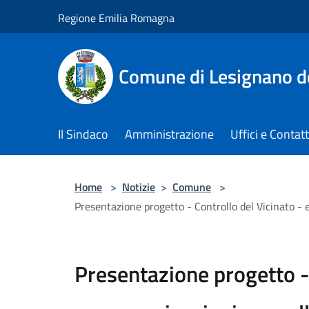
Salta al contenuto principale
Regione Emilia Romagna
Comune di Lesignano d
Il Sindaco
Amministrazione
Uffici e Contatt
Home
>
Notizie
>
Comune
>
Presentazione progetto - Controllo del Vicinato - 
Presentazione progetto - 