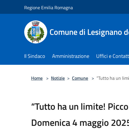
Salta al contenuto principale
Regione Emilia Romagna
Comune di Lesignano d
Il Sindaco
Amministrazione
Uffici e Contatt
Home
>
Notizie
>
Comune
>
“Tutto ha un lim
“Tutto ha un limite! Piccol
Domenica 4 maggio 2025 