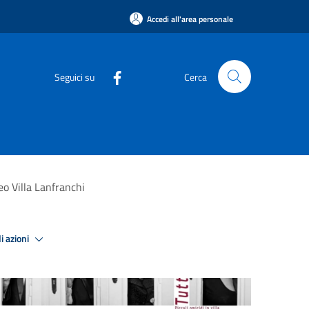
Accedi all'area personale
Seguici su
Cerca
eo Villa Lanfranchi
i azioni