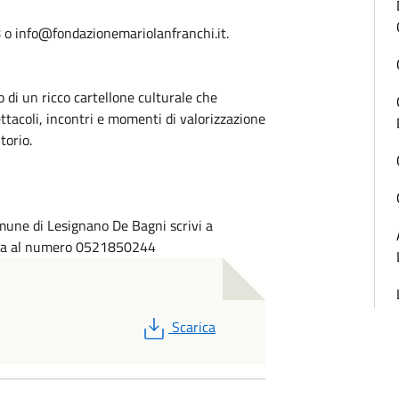
o info@fondazionemariolanfranchi.it.
di un ricco cartellone culturale che
ttacoli, incontri e momenti di valorizzazione
torio.
omune di Lesignano De Bagni scrivi a
ona al numero 0521850244
PDF
Scarica