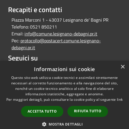
Recapiti e contatti
Piazza Marconi 1 - 43037 Lesignano de' Bagni PR
Telefono:
0521 850211
Email:
info@comune.lesignano-debagni.pr.it
Pec:
protocollo@postacert.comune.lesignano-
debagni.pr.it
Seguici su
×
Facebook
Informazioni sui cookie
Questo sito web utilizza cookie tecnici e assimilati strettamente
necessari al corretto funzionamento e alla navigazione del sito,
nonché un cookie tecnico analitico al solo fine di elaborare
informazioni statistiche, aggregate e anonime.
RSS
Copyright © 2026 • Comune di
Per maggiori dettagli, può consultare la cookie policy al seguente
link
Accessibilità
Lesignano de' Bagni • Powered
Privacy
Municipium
Accesso
by
•
RIFIUTA TUTTO
ACCETTA TUTTO
Cookie
redazione
Mappa del sito
MOSTRA DETTAGLI