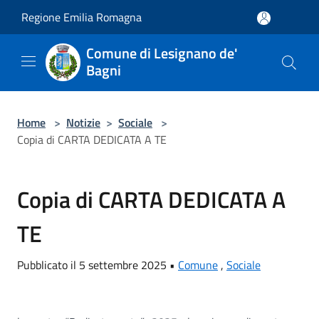
Salta al contenuto principale
Regione Emilia Romagna
Comune di Lesignano de'
Bagni
Home
>
Notizie
>
Sociale
>
Copia di CARTA DEDICATA A TE
Copia di CARTA DEDICATA A
TE
Pubblicato il 5 settembre 2025 •
Comune
,
Sociale