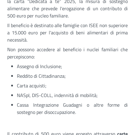
la
carta “Dedicata a te” 2025
, la misura di sostegno
alimentare che prevede l'erogazione di un
contributo di
500 euro
per nucleo familiare.
Il beneficio è destinato alle famiglie con
ISEE non superiore
a 15.000 euro
per
l'acquisto di beni alimentari di prima
necessità
.
Non possono accedere al beneficio
i nuclei familiari che
percepiscono:
Assegno di Inclusione;
Reddito di Cittadinanza;
Carta acquisti;
NASpI, DIS-COLL, indennità di mobilità;
Cassa Integrazione Guadagni o altre forme di
sostegno per disoccupazione.
Il contributo di 500 euro viene erogato attraverso
carte