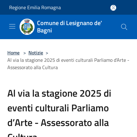
Salta al contenuto principale
Regione Emilia Romagna
Comune di Lesignano de'
Bagni
Home
>
Notizie
>
Al via la stagione 2025 di eventi culturali Parliamo d’Arte -
Assessorato alla Cultura
Al via la stagione 2025 di
eventi culturali Parliamo
d’Arte - Assessorato alla
Cultura