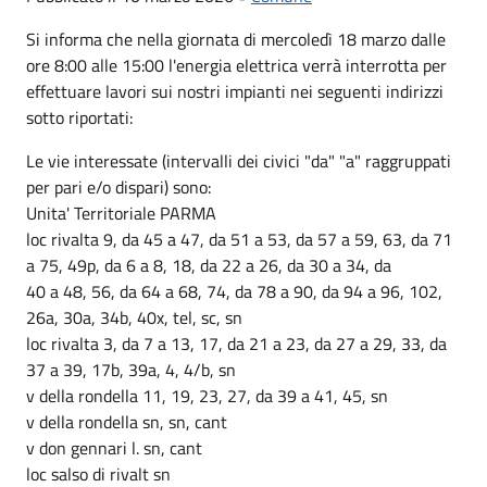
Si informa che nella giornata di mercoledì 18 marzo dalle
ore 8:00 alle 15:00 l'energia elettrica verrà interrotta per
effettuare lavori sui nostri impianti nei seguenti indirizzi
sotto riportati:
Le vie interessate (intervalli dei civici "da" "a" raggruppati
per pari e/o dispari) sono:
Unita' Territoriale PARMA
loc rivalta 9, da 45 a 47, da 51 a 53, da 57 a 59, 63, da 71
a 75, 49p, da 6 a 8, 18, da 22 a 26, da 30 a 34, da
40 a 48, 56, da 64 a 68, 74, da 78 a 90, da 94 a 96, 102,
26a, 30a, 34b, 40x, tel, sc, sn
loc rivalta 3, da 7 a 13, 17, da 21 a 23, da 27 a 29, 33, da
37 a 39, 17b, 39a, 4, 4/b, sn
v della rondella 11, 19, 23, 27, da 39 a 41, 45, sn
v della rondella sn, sn, cant
v don gennari l. sn, cant
loc salso di rivalt sn