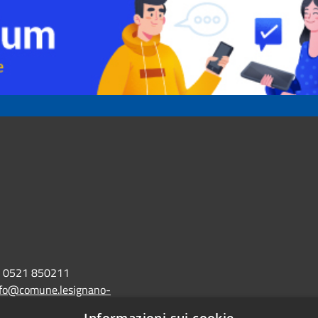
0521 850211
nfo@comune.lesignano-
r.it