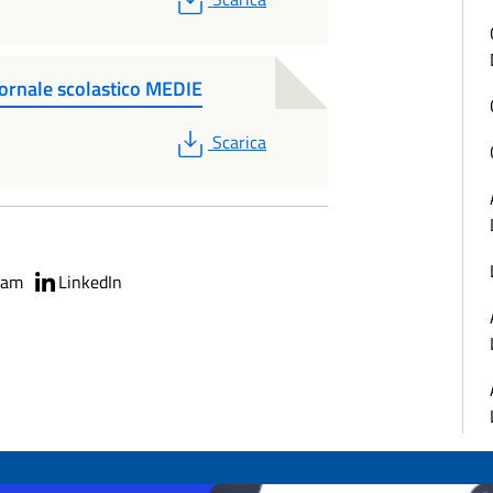
rnale scolastico MEDIE
PDF
Scarica
ram
LinkedIn