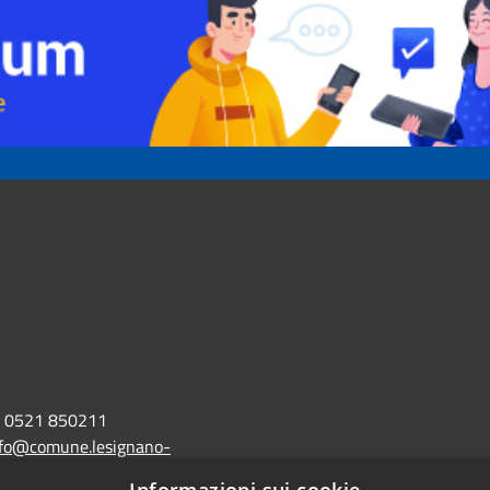
0521 850211
nfo@comune.lesignano-
r.it