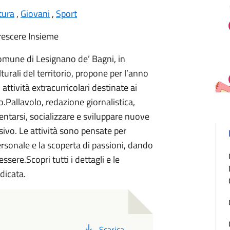
tura
,
Giovani
,
Sport
rescere Insieme
Comune di Lesignano de’ Bagni, in
urali del territorio, propone per l’anno
tività extracurricolari destinate ai
.Pallavolo, redazione giornalistica,
entarsi, socializzare e sviluppare nuove
ivo. Le attività sono pensate per
personale e la scoperta di passioni, dando
essere.Scopri tutti i dettagli e le
dicata.
PDF
Scarica