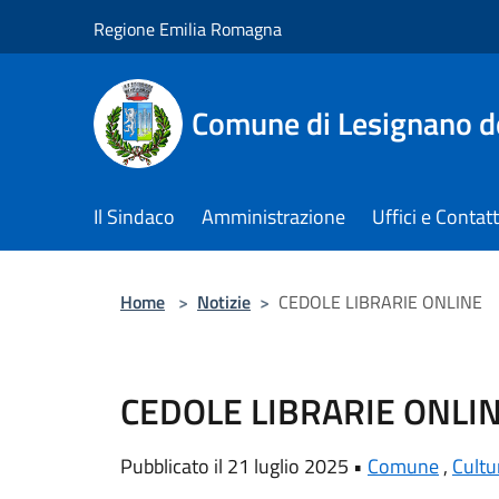
Salta al contenuto principale
Regione Emilia Romagna
Comune di Lesignano d
Il Sindaco
Amministrazione
Uffici e Contatt
Home
>
Notizie
>
CEDOLE LIBRARIE ONLINE
CEDOLE LIBRARIE ONLI
Pubblicato il 21 luglio 2025 •
Comune
,
Cultu