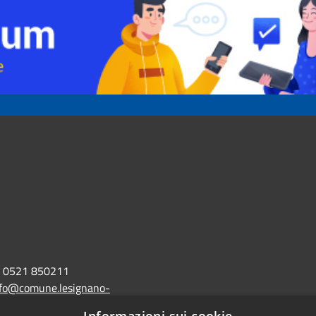
0521 850211
nfo@comune.lesignano-
r.it