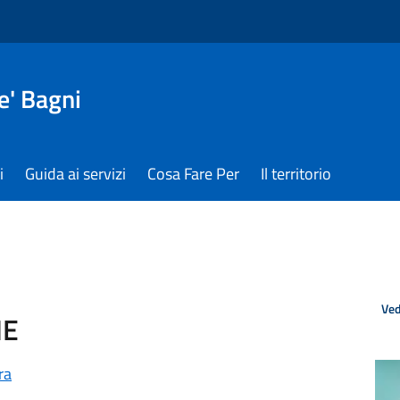
e' Bagni
i
Guida ai servizi
Cosa Fare Per
Il territorio
Ved
NE
ra