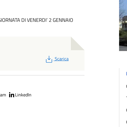
IORNATA DI VENERDI’ 2 GENNAIO
PDF
Scarica
ram
LinkedIn