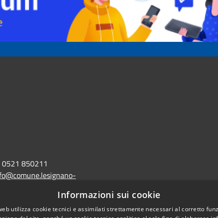
0521 850211
nfo@comune.lesignano-
r.it
Informazioni sui cookie
lo@postacert.comune.lesignano-
web utilizza cookie tecnici e assimilati strettamente necessari al corretto fu