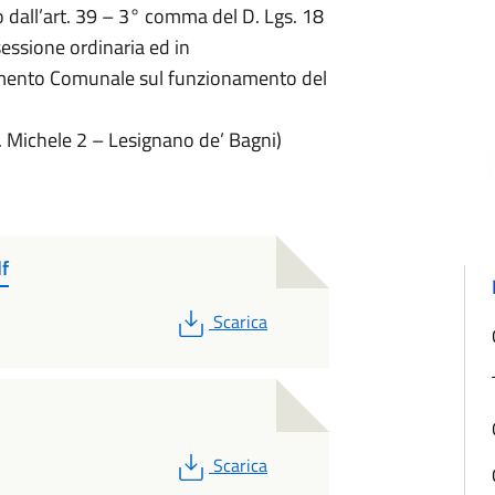
 dall’art. 39 – 3° comma del D. Lgs. 18
essione ordinaria ed in
olamento Comunale sul funzionamento del
S. Michele 2 – Lesignano de’ Bagni)
f
PDF
Scarica
PDF
Scarica