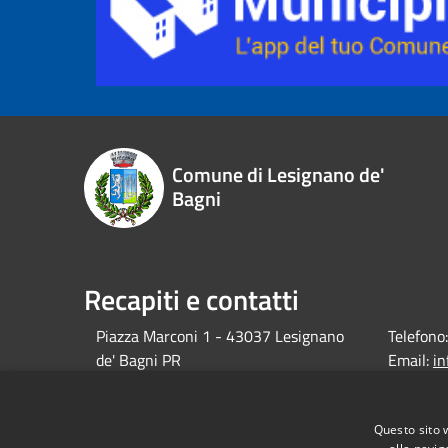
Comune di Lesignano de'
Bagni
Recapiti e contatti
Piazza Marconi 1 - 43037 Lesignano
Telefono:
de' Bagni PR
Email:
i
debagni.p
Pec:
protocol
Questo sito 