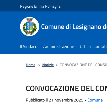
Salta al contenuto principale
Regione Emilia Romagna
Comune di Lesignano d
Il Sindaco
Amministrazione
Uffici e Contatt
Home
>
Notizie
>
CONVOCAZIONE DEL CONSI
CONVOCAZIONE DEL CO
Pubblicato il 21 novembre 2025 •
Comune