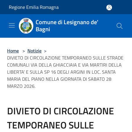
Salta al contenuto principale
Regione Emilia Romagna
Comune di Lesignano de'
Bagni
Home
>
Notizie
>
DIVIETO DI CIRCOLAZIONE TEMPORANEO SULLE STRADE
COMUNALI VIA DELLA GHIACCIAIA E VIA MARTIRI DELLA
LIBERTA’ E SULLA SP 16 DEGLI ARGINI IN LOC. SANTA
MARIA DEL PIANO NELLA GIORNATA DI SABATO 28
MARZO 2026.
DIVIETO DI CIRCOLAZIONE
TEMPORANEO SULLE