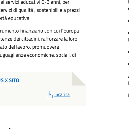
i servizi educativi 0-3 anni, per
vizi di qualità , sostenibili e a prezzi
ertà educativa.
strumento finanziario con cui l’Europa
enze dei cittadini, rafforzare la loro
cato del lavoro, promuovere
suguaglianze economiche, sociali, di
S X SITO
PDF
Scarica