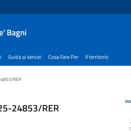
e' Bagni
i
Guida ai servizi
Cosa Fare Per
Il territorio
24853/RER
Ved
025-24853/RER