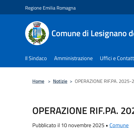
Salta al contenuto principale
Regione Emilia Romagna
Comune di Lesignano d
Il Sindaco
Amministrazione
Uffici e Contatt
Home
>
Notizie
>
OPERAZIONE RIF.PA. 2025-
OPERAZIONE RIF.PA. 2
Pubblicato il 10 novembre 2025 •
Comune