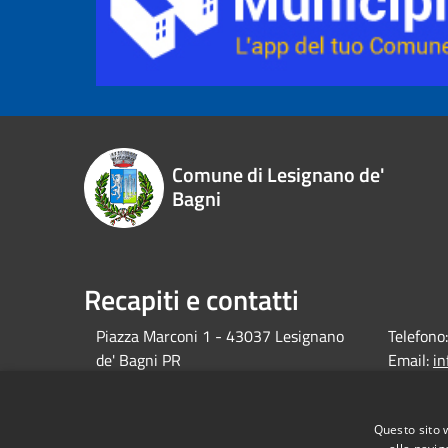
Comune di Lesignano de'
Bagni
Recapiti e contatti
Piazza Marconi 1 - 43037 Lesignano
Telefono:
de' Bagni PR
Email:
i
debagni.p
Pec:
protocol
Questo sito 