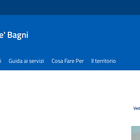
e' Bagni
i
Guida ai servizi
Cosa Fare Per
Il territorio
Ved