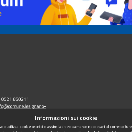
0521 850211
nfo@comune.lesignano-
r.it
Informazioni sui cookie
lo@postacert.comune.lesignano-
web utilizza cookie tecnici e assimilati strettamente necessari al corretto fu