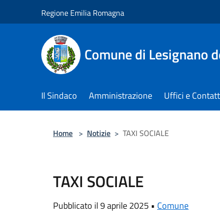
Salta al contenuto principale
Regione Emilia Romagna
Comune di Lesignano d
Il Sindaco
Amministrazione
Uffici e Contatt
Home
>
Notizie
>
TAXI SOCIALE
TAXI SOCIALE
Pubblicato il 9 aprile 2025 •
Comune