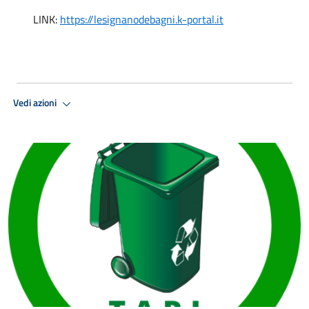
LINK:
https://lesignanodebagni.k-portal.it
Vedi azioni