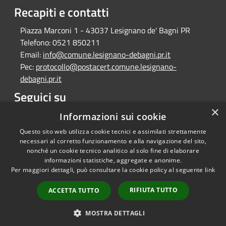
Recapiti e contatti
Piazza Marconi 1 - 43037 Lesignano de' Bagni PR
Telefono:
0521 850211
Email:
info@comune.lesignano-debagni.pr.it
Pec:
protocollo@postacert.comune.lesignano-
debagni.pr.it
Seguici su
×
Facebook
Informazioni sui cookie
Questo sito web utilizza cookie tecnici e assimilati strettamente
necessari al corretto funzionamento e alla navigazione del sito,
nonché un cookie tecnico analitico al solo fine di elaborare
informazioni statistiche, aggregate e anonime.
RSS
Copyright © 2026 • Comune di
Per maggiori dettagli, può consultare la cookie policy al seguente
link
Accessibilità
Lesignano de' Bagni • Powered
Privacy
Municipium
Accesso
by
•
RIFIUTA TUTTO
ACCETTA TUTTO
Cookie
redazione
Mappa del sito
MOSTRA DETTAGLI