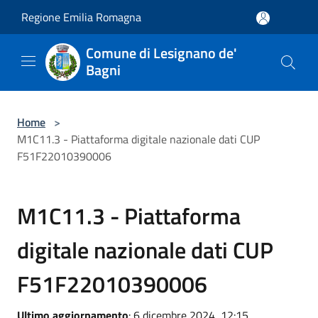
Salta al contenuto principale
Regione Emilia Romagna
Comune di Lesignano de'
Bagni
Home
>
M1C11.3 - Piattaforma digitale nazionale dati CUP
F51F22010390006
M1C11.3 - Piattaforma
digitale nazionale dati CUP
F51F22010390006
Ultimo aggiornamento
: 6 dicembre 2024, 12:15