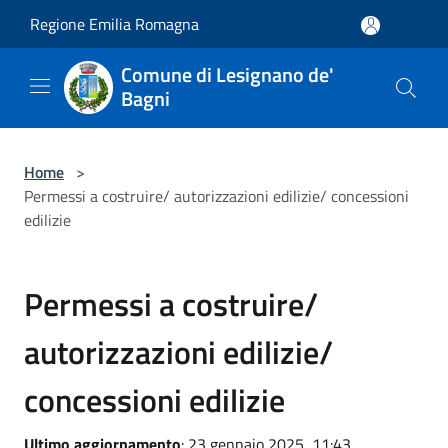
Salta al contenuto principale
Regione Emilia Romagna
Comune di Lesignano de'
Bagni
Home
>
Permessi a costruire/ autorizzazioni edilizie/ concessioni
edilizie
Permessi a costruire/
autorizzazioni edilizie/
concessioni edilizie
Ultimo aggiornamento
: 23 gennaio 2025, 11:43