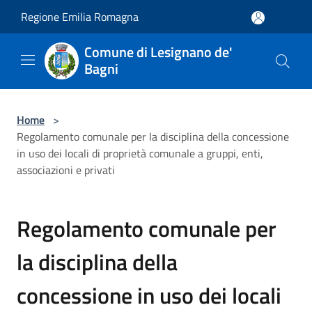
Salta al contenuto principale
Regione Emilia Romagna
Comune di Lesignano de'
Bagni
Home
>
Regolamento comunale per la disciplina della concessione
in uso dei locali di proprietà comunale a gruppi, enti,
associazioni e privati
Regolamento comunale per
la disciplina della
concessione in uso dei locali