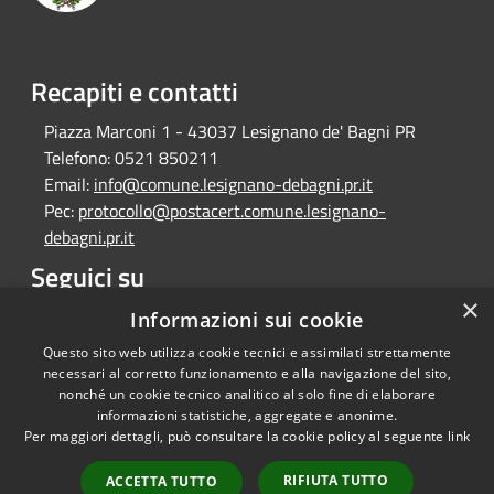
Recapiti e contatti
Piazza Marconi 1 - 43037 Lesignano de' Bagni PR
Telefono:
0521 850211
Email:
info@comune.lesignano-debagni.pr.it
Pec:
protocollo@postacert.comune.lesignano-
debagni.pr.it
Seguici su
×
Facebook
Informazioni sui cookie
Questo sito web utilizza cookie tecnici e assimilati strettamente
necessari al corretto funzionamento e alla navigazione del sito,
nonché un cookie tecnico analitico al solo fine di elaborare
informazioni statistiche, aggregate e anonime.
RSS
Copyright © 2026 • Comune di
Per maggiori dettagli, può consultare la cookie policy al seguente
link
Accessibilità
Lesignano de' Bagni • Powered
Privacy
Municipium
Accesso
by
•
RIFIUTA TUTTO
ACCETTA TUTTO