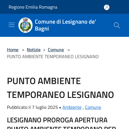
Salta al contenuto principale
Regione Emilia Romagna
Comune di Lesignano de'
Bagni
Home
>
Notizie
>
Comune
>
PUNTO AMBIENTE TEMPORANEO LESIGNANO
PUNTO AMBIENTE
TEMPORANEO LESIGNANO
Pubblicato il 7 luglio 2025 •
Ambiente
,
Comune
LESIGNANO PROROGA APERTURA
PUNTO AMBIENTE TEMPORANO PER