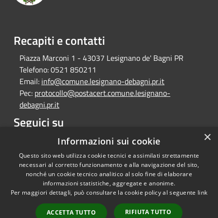
Recapiti e contatti
Piazza Marconi 1 - 43037 Lesignano de' Bagni PR
Telefono:
0521 850211
Email:
info@comune.lesignano-debagni.pr.it
Pec:
protocollo@postacert.comune.lesignano-
debagni.pr.it
Seguici su
×
Facebook
Informazioni sui cookie
Questo sito web utilizza cookie tecnici e assimilati strettamente
necessari al corretto funzionamento e alla navigazione del sito,
nonché un cookie tecnico analitico al solo fine di elaborare
informazioni statistiche, aggregate e anonime.
RSS
Copyright © 2026 • Comune di
Per maggiori dettagli, può consultare la cookie policy al seguente
link
Accessibilità
Lesignano de' Bagni • Powered
Privacy
Municipium
Accesso
by
•
RIFIUTA TUTTO
ACCETTA TUTTO