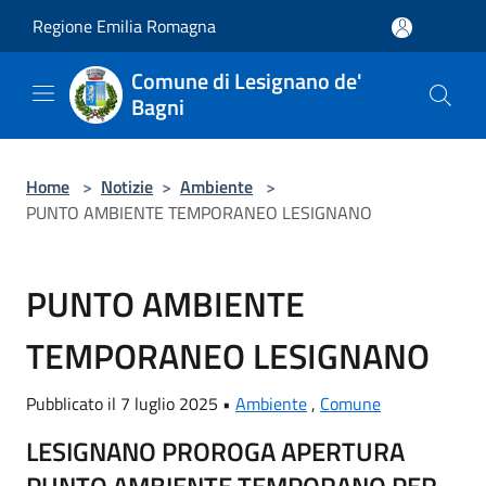
Salta al contenuto principale
Regione Emilia Romagna
Comune di Lesignano de'
Bagni
Home
>
Notizie
>
Ambiente
>
PUNTO AMBIENTE TEMPORANEO LESIGNANO
PUNTO AMBIENTE
TEMPORANEO LESIGNANO
Pubblicato il 7 luglio 2025 •
Ambiente
,
Comune
LESIGNANO PROROGA APERTURA
PUNTO AMBIENTE TEMPORANO PER