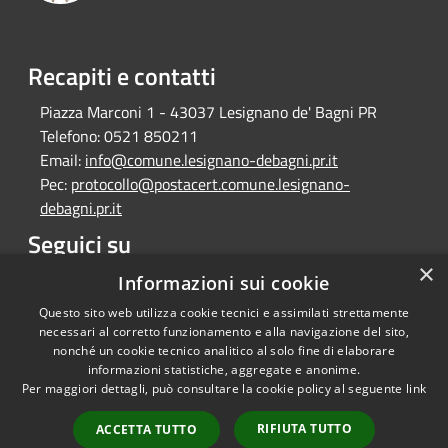
Recapiti e contatti
Piazza Marconi 1 - 43037 Lesignano de' Bagni PR
Telefono:
0521 850211
Email:
info@comune.lesignano-debagni.pr.it
Pec:
protocollo@postacert.comune.lesignano-
debagni.pr.it
Seguici su
×
Facebook
Informazioni sui cookie
Questo sito web utilizza cookie tecnici e assimilati strettamente
necessari al corretto funzionamento e alla navigazione del sito,
nonché un cookie tecnico analitico al solo fine di elaborare
informazioni statistiche, aggregate e anonime.
RSS
Copyright © 2026 • Comune di
Per maggiori dettagli, può consultare la cookie policy al seguente
link
Accessibilità
Lesignano de' Bagni • Powered
Privacy
Municipium
Accesso
by
•
RIFIUTA TUTTO
ACCETTA TUTTO