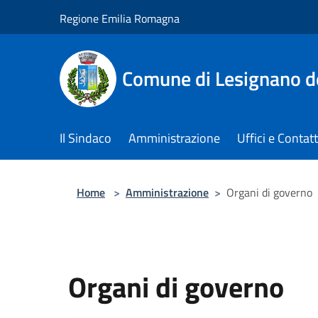
Salta al contenuto principale
Regione Emilia Romagna
Comune di Lesignano d
Il Sindaco
Amministrazione
Uffici e Contatt
Home
>
Amministrazione
>
Organi di governo
Organi di governo