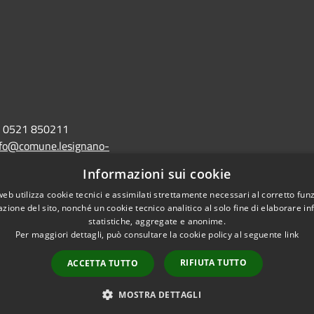
0521 850211
nfo@comune.lesignano-
r.it
Informazioni sui cookie
lo@postacert.comune.lesignano-
web utilizza cookie tecnici e assimilati strettamente necessari al corretto fu
azione del sito, nonché un cookie tecnico analitico al solo fine di elaborare i
r.it
statistiche, aggregate e anonime.
Per maggiori dettagli, può consultare la cookie policy al seguente
link
RIFIUTA TUTTO
ACCETTA TUTTO
l sito
Copyright © 2026 • Comune di
MOSTRA DETTAGLI