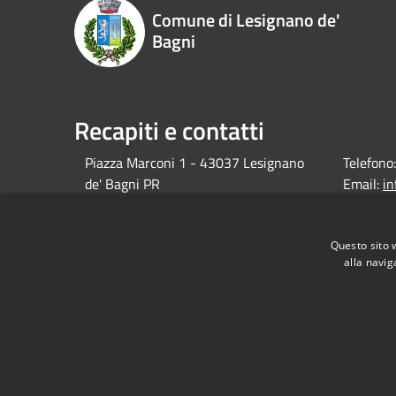
Comune di Lesignano de'
Bagni
Recapiti e contatti
Piazza Marconi 1 - 43037 Lesignano
Telefono:
de' Bagni PR
Email:
i
debagni.p
Pec:
protocol
Questo sito 
alla navig
debagni.p
RSS
Accessibilità
Privacy
Cookie
Mappa de