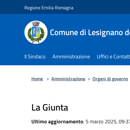
Salta al contenuto principale
Regione Emilia Romagna
Comune di Lesignano d
Il Sindaco
Amministrazione
Uffici e Contatt
Home
>
Amministrazione
>
Organi di governo
La Giunta
Ultimo aggiornamento
: 5 marzo 2025, 09:3