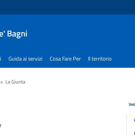
e' Bagni
i
Guida ai servizi
Cosa Fare Per
Il territorio
>
La Giunta
Ved
7