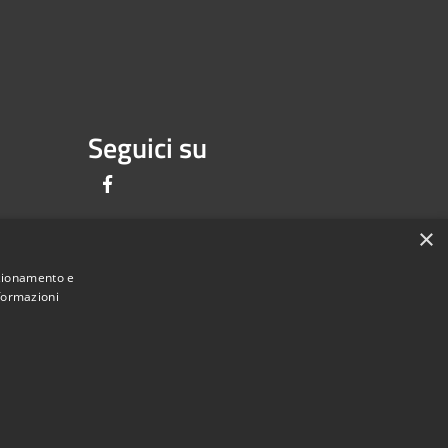
Seguici su
Facebook
×
nzionamento e
nformazioni
Municipium
Accesso
 Lesignano de' Bagni • Powered by
•
redazione