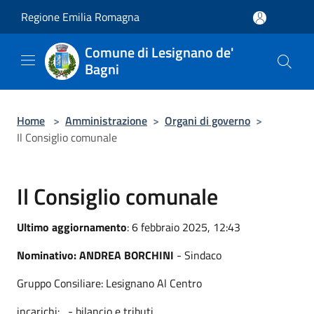
Salta al contenuto principale
Regione Emilia Romagna
Comune di Lesignano de'
Bagni
Home
>
Amministrazione
>
Organi di governo
>
Il Consiglio comunale
Il Consiglio comunale
Ultimo aggiornamento
: 6 febbraio 2025, 12:43
Nominativo: ANDREA BORCHINI
- Sindaco
Gruppo Consiliare: Lesignano Al Centro
incarichi: - bilancio e tributi