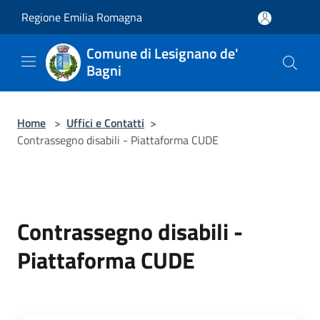
Salta al contenuto principale
Regione Emilia Romagna
Comune di Lesignano de'
Bagni
Home
>
Uffici e Contatti
>
Contrassegno disabili - Piattaforma CUDE
Contrassegno disabili -
Piattaforma CUDE