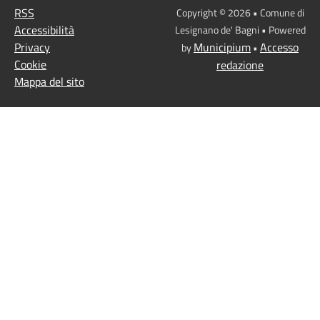
RSS
Copyright © 2026 • Comune di
Accessibilità
Lesignano de' Bagni • Powered
Privacy
Municipium
Accesso
by
•
Cookie
redazione
Mappa del sito