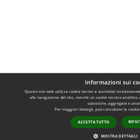
Informazioni sui co
Questo sito web utilizza cookie tecnici e assimilati strettamen
alla navigazione del sito, nonché un cookie tecnico analitico 
statistiche, aggregate e ano
Per maggiori dettagli, può consultare la cooki
RIFIU
ACCETTA TUTTO
MOSTRA DETTAGLI